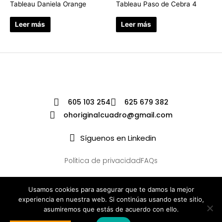
Tableau Daniela Orange
Tableau Paso de Cebra 4
Leer más
Leer más
605 103 254
625 679 382
ohoriginalcuadro@gmail.com
Síguenos en Linkedin
Política de privacidad
FAQs
Usamos cookies para asegurar que te damos la mejor
experiencia en nuestra web. Si continúas usando este sitio,
asumiremos que estás de acuerdo con ello.