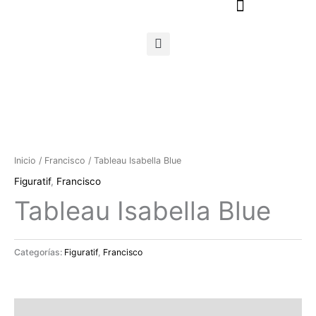
Ir
al
contenido
Inicio
/
Francisco
/ Tableau Isabella Blue
Figuratif
,
Francisco
Tableau Isabella Blue
Categorías:
Figuratif
,
Francisco
Descripción