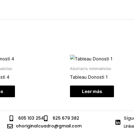
alistes
Abstracts minimalistes
sti 4
Tableau Donosti 1
ás
Leer más
Sígu
605 103 254
625 679 382
ohoriginalcuadro@gmail.com
Link