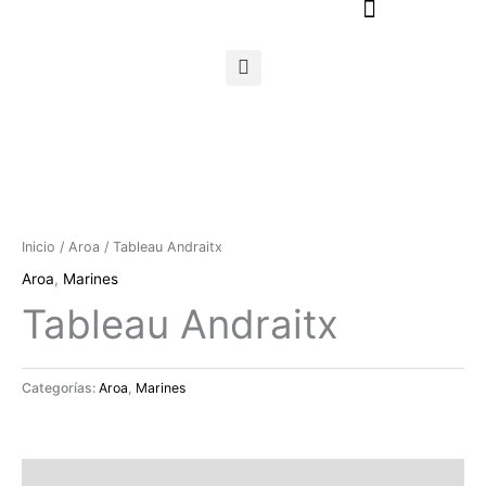
Ir
al
contenido
Inicio
/
Aroa
/ Tableau Andraitx
Aroa
,
Marines
Tableau Andraitx
Categorías:
Aroa
,
Marines
Descripción