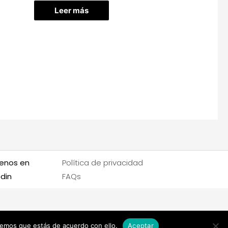
Leer más
enos en
Política de privacidad
edin
FAQs
remos que estás de acuerdo con ello.
Aceptar