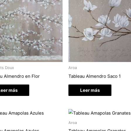
cts Doux
Aroa
u Almendro en Flor
Tableau Almendro Saco 1
Leer más
Leer más
Aroa
au Amapolas Azules
Tableau Amapolas Granates