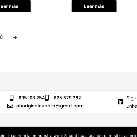
Leer más
Leer más
8
→
Sígu
605 103 254
625 679 382
ohoriginalcuadro@gmail.com
Link
jor experiencia en nuestra web. Si continúas usando este sitio, asumi