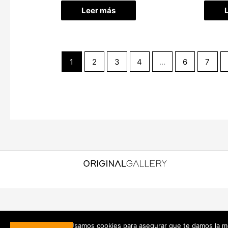
Leer más
1
2
3
4
…
6
7
Usamos cookies para asegurar que te damos la me