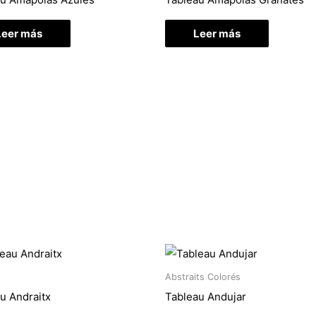
Leer más
Leer más
Abstraits Colorés
u Andraitx
Tableau Andujar