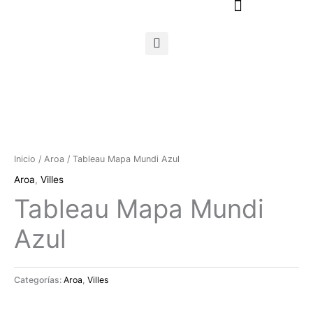
Ir
al
contenido
Inicio
/
Aroa
/ Tableau Mapa Mundi Azul
Aroa
,
Villes
Tableau Mapa Mundi
Azul
Categorías:
Aroa
,
Villes