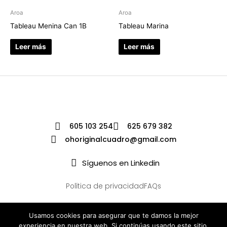
Aroa
Aroa
Tableau Menina Can 1B
Tableau Marina
Leer más
Leer más
605 103 254
625 679 382
ohoriginalcuadro@gmail.com
Síguenos en Linkedin
Política de privacidad
FAQs
Usamos cookies para asegurar que te damos la mejor
experiencia en nuestra web. Si continúas usando este sitio,