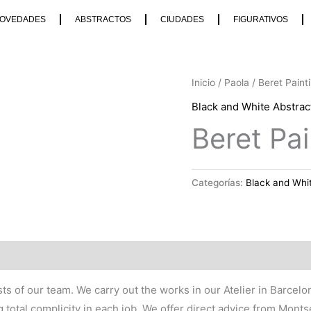
OVEDADES
ABSTRACTOS
CIUDADES
FIGURATIVOS
Inicio
/
Paola
/ Beret Paint
Black and White Abstrac
Beret Pai
Categorías:
Black and Whi
tists of our team. We carry out the works in our Atelier in Barce
g total complicity in each job. We offer direct advice from Monts