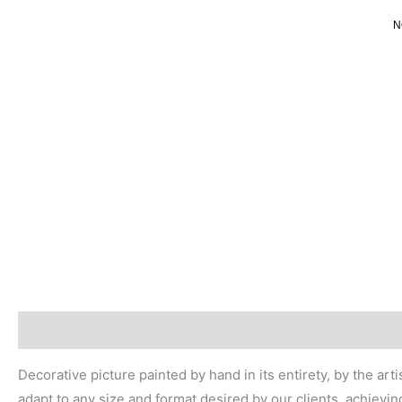
Ir
N
al
contenido
Descripción
Valoraciones (0)
Decorative picture painted by hand in its entirety, by the ar
adapt to any size and format desired by our clients, achievin