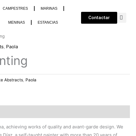
CAMPESTRES
MARINAS
Contactar
MENINAS
ESTANCIAS
ing
ts
,
Paola
nting
te Abstracts
,
Paola
lona, achieving works of quality and avant-garde design. We
e Díaz, a self-taught painter with more than 20 years of