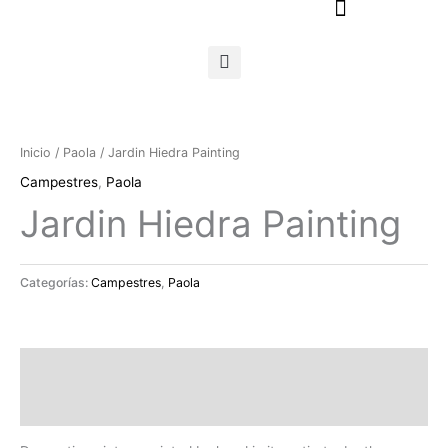
Ir
al
contenido
Inicio
/
Paola
/ Jardin Hiedra Painting
Campestres
,
Paola
Jardin Hiedra Painting
Categorías:
Campestres
,
Paola
Descripción
Valoraciones (0)