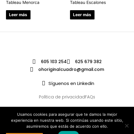
Tableau Menorca
Tableau Escalones
Leer más
Leer más
605 103 254
625 679 382
ohoriginalcuadro@gmail.com
Síguenos en Linkedin
Política de privacidad
FAQs
Usamos cookies para asegurar que te damos la mejor
experiencia en nuestra web. Si continúas usando este sitio,
asumiremos que estás de acuerdo con ello.