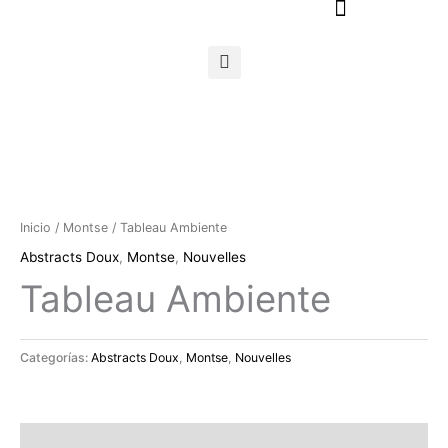
Ir
al
contenido
Inicio
/
Montse
/ Tableau Ambiente
Abstracts Doux
,
Montse
,
Nouvelles
Tableau Ambiente
Categorías:
Abstracts Doux
,
Montse
,
Nouvelles
Descripción