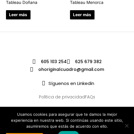
Tableau Doñana
Tableau Menorca
Leer más
Leer más
605 103 254
625 679 382
ohoriginalcuadro@gmail.com
Síguenos en Linkedin
Política de privacidad
FAQs
Usamos cookies para asegurar que te damos la mejor
experiencia en nuestra web. Si continúas usando este sitio,
asumiremos que estás de acuerdo con ello.