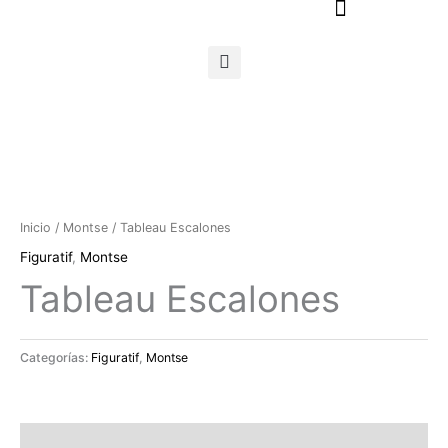
Ir
al
contenido
Inicio
/
Montse
/ Tableau Escalones
Figuratif
,
Montse
Tableau Escalones
Categorías:
Figuratif
,
Montse
Descripción