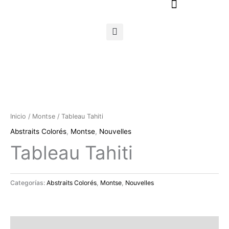
Ir
al
contenido
Inicio
/
Montse
/ Tableau Tahiti
Abstraits Colorés
,
Montse
,
Nouvelles
Tableau Tahiti
Categorías:
Abstraits Colorés
,
Montse
,
Nouvelles
Descripción