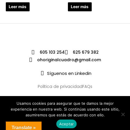
Leer más
Leer más
605 103 254
625 679 382
ohoriginalcuadro@gmail.com
Síguenos en Linkedin
Política de privacidad
FAQs
Usamos cookies para asegurar que te damos la mejor
experiencia en nuestra web. Si continúas usando este sitio,
asumiremos que estás de acuerdo con ello.
Aceptar
Translate »