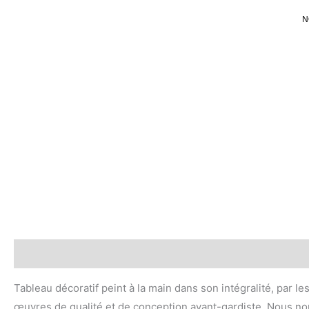
Ir
N
al
contenido
Descripción
Valoraciones (0)
Tableau décoratif peint à la main dans son intégralité, par l
œuvres de qualité et de conception avant-gardiste. Nous nou