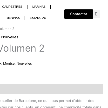
CAMPESTRES
MARINAS
Contactar
MENINAS
ESTANCIAS
Volumen 2
,
Nouvelles
Volumen 2
x
,
Montse
,
Nouvelles
re atelier de Barcelone, ce qui nous permet d’obtenir des
tés par nos clients, en obtenant une complicité totale dans