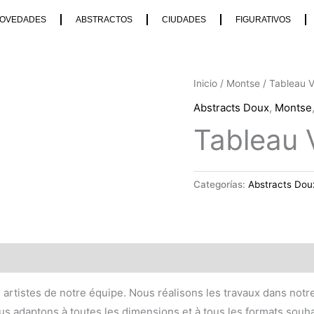
OVEDADES
ABSTRACTOS
CIUDADES
FIGURATIVOS
Inicio
/
Montse
/ Tableau 
Abstracts Doux
,
Montse
Tableau 
Categorías:
Abstracts Dou
es artistes de notre équipe. Nous réalisons les travaux dans not
s adaptons à toutes les dimensions et à tous les formats souhai