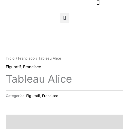
Ir
al
contenido
Inicio
/
Francisco
/ Tableau Alice
Figuratif
,
Francisco
Tableau Alice
Categorías:
Figuratif
,
Francisco
Descripción