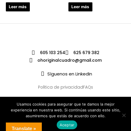
Leer más
Leer más
605 103 254
625 679 382
ohoriginalcuadro@gmail.com
Síguenos en Linkedin
Política de privacidad
FAQs
Usamos cookies para asegurar que te damos la mejor
experiencia en nuestra web. Si continúas usando este sitio,
asumiremos que estás de acuerdo con ello.
Aceptar
Translate »