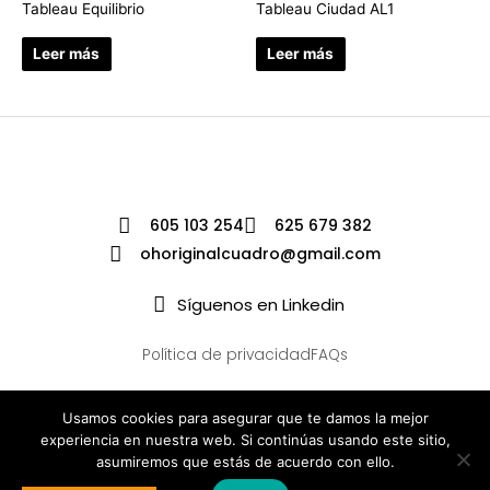
Tableau Equilibrio
Tableau Ciudad AL1
Leer más
Leer más
605 103 254
625 679 382
ohoriginalcuadro@gmail.com
Síguenos en Linkedin
Política de privacidad
FAQs
Usamos cookies para asegurar que te damos la mejor
experiencia en nuestra web. Si continúas usando este sitio,
asumiremos que estás de acuerdo con ello.