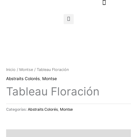
Ir
al
contenido
Inicio
/
Montse
/ Tableau Floración
Abstraits Colorés
,
Montse
Tableau Floración
Categorías:
Abstraits Colorés
,
Montse
Descripción