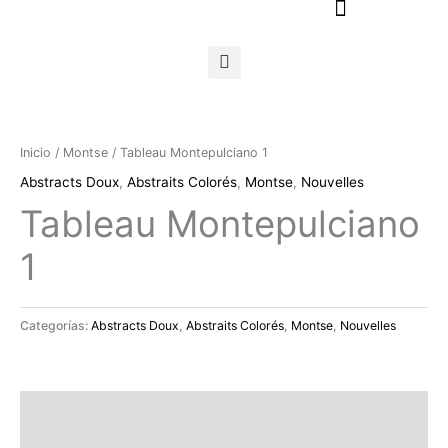
Ir
al
contenido
Inicio
/
Montse
/ Tableau Montepulciano 1
Abstracts Doux
,
Abstraits Colorés
,
Montse
,
Nouvelles
Tableau Montepulciano
1
Categorías:
Abstracts Doux
,
Abstraits Colorés
,
Montse
,
Nouvelles
Descripción