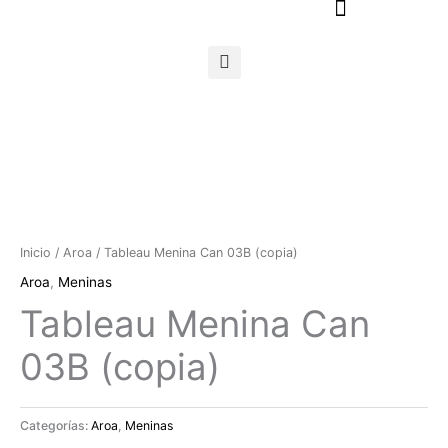
Ir
al
contenido
Inicio
/
Aroa
/ Tableau Menina Can 03B (copia)
Aroa
,
Meninas
Tableau Menina Can
03B (copia)
Categorías:
Aroa
,
Meninas