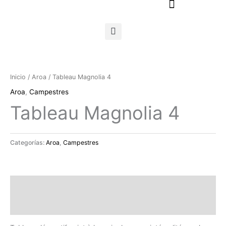
Ir
al
contenido
Inicio
/
Aroa
/ Tableau Magnolia 4
Aroa
,
Campestres
Tableau Magnolia 4
Categorías:
Aroa
,
Campestres
Descripción
Valoraciones (0)