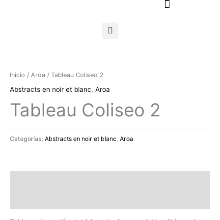
Ir
al
contenido
Inicio
/
Aroa
/ Tableau Coliseo 2
Abstracts en noir et blanc
,
Aroa
Tableau Coliseo 2
Categorías:
Abstracts en noir et blanc
,
Aroa
Descripción
Valoraciones (0)