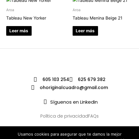
Aroa
Aroa
Tableau New Yorker
Tableau Menina Beige 21
Leer más
Leer más
605 103 254
625 679 382
ohoriginalcuadro@gmail.com
Síguenos en Linkedin
Política de privacidad
FAQs
Usamos cookies para asegurar que te damos la mejor