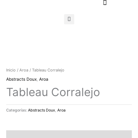
Ir
al
contenido
Inicio
/
Aroa
/ Tableau Corralejo
Abstracts Doux
,
Aroa
Tableau Corralejo
Categorías:
Abstracts Doux
,
Aroa
Descripción