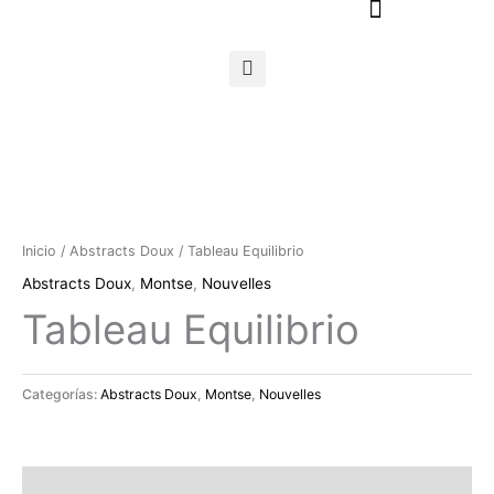
Ir
al
contenido
Inicio
/
Abstracts Doux
/ Tableau Equilibrio
Abstracts Doux
,
Montse
,
Nouvelles
Tableau Equilibrio
Categorías:
Abstracts Doux
,
Montse
,
Nouvelles
Descripción