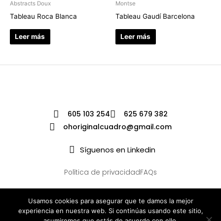
Abstracts Doux
Montse
Tableau Roca Blanca
Tableau Gaudí Barcelona
Leer más
Leer más
605 103 254
625 679 382
ohoriginalcuadro@gmail.com
Síguenos en Linkedin
Política de privacidad
FAQs
Usamos cookies para asegurar que te damos la mejor
experiencia en nuestra web. Si continúas usando este sitio,
asumiremos que estás de acuerdo con ello.