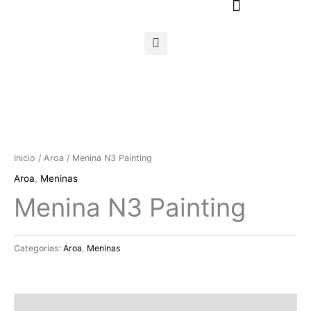
Ir
al
contenido
Inicio
/
Aroa
/ Menina N3 Painting
Aroa
,
Meninas
Menina N3 Painting
Categorías:
Aroa
,
Meninas
Descripción