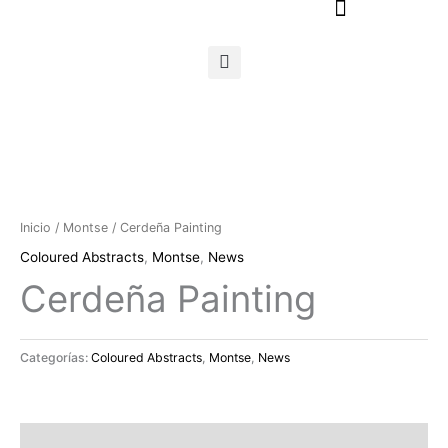
Ir
al
contenido
Inicio
/
Montse
/ Cerdeña Painting
Coloured Abstracts
,
Montse
,
News
Cerdeña Painting
Categorías:
Coloured Abstracts
,
Montse
,
News
Descripción