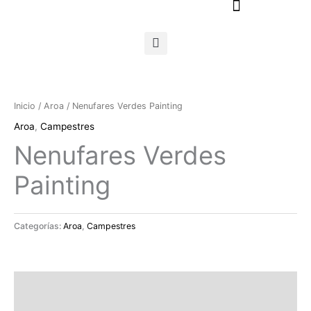
Ir
al
contenido
Inicio
/
Aroa
/ Nenufares Verdes Painting
Aroa
,
Campestres
Nenufares Verdes
Painting
Categorías:
Aroa
,
Campestres
Descripción