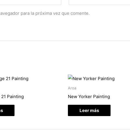
navegador para la próxima vez que comente.
Aroa
21 Painting
New Yorker Painting
ás
Leer más