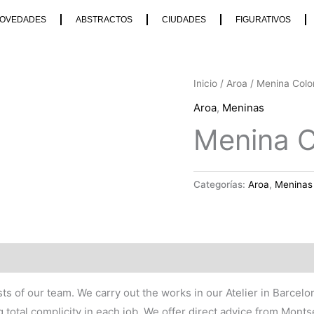
OVEDADES
ABSTRACTOS
CIUDADES
FIGURATIVOS
Inicio
/
Aroa
/ Menina Color
Aroa
,
Meninas
Menina Co
Categorías:
Aroa
,
Meninas
tists of our team. We carry out the works in our Atelier in Barce
g total complicity in each job. We offer direct advice from Monts