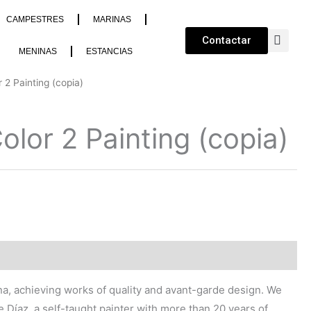
CAMPESTRES
MARINAS
Contactar
MENINAS
ESTANCIAS
 2 Painting (copia)
lor 2 Painting (copia)
lona, achieving works of quality and avant-garde design. We
e Díaz, a self-taught painter with more than 20 years of