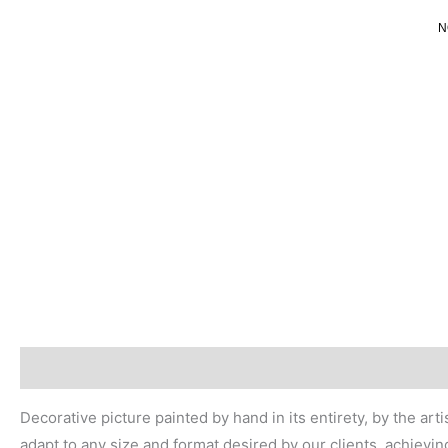
Ir
N
al
contenido
Descripción
Valoraciones (0)
Decorative picture painted by hand in its entirety, by the ar
adapt to any size and format desired by our clients, achievin