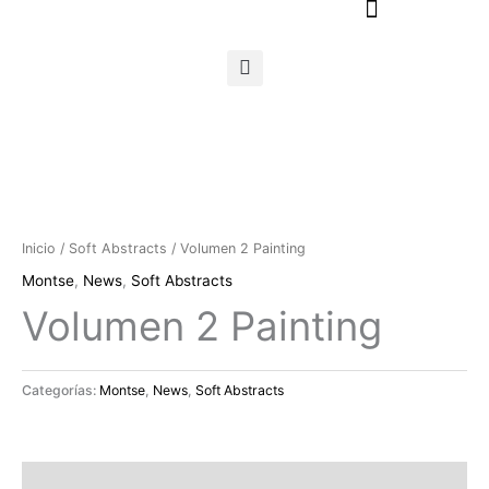
Ir
al
contenido
Inicio
/
Soft Abstracts
/ Volumen 2 Painting
Montse
,
News
,
Soft Abstracts
Volumen 2 Painting
Categorías:
Montse
,
News
,
Soft Abstracts
Descripción