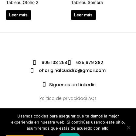
Tableau Otoño 2
Tableau Sombra
Leer más
Leer más
605 103 254
625 679 382
ohoriginalcuadro@gmail.com
Síguenos en Linkedin
Política de privacidad
FAQs
Usamos cookies para asegurar que te damos la mejor
experiencia en nuestra web. Si continúas usando este sitio,
asumiremos que estás de acuerdo con ello.