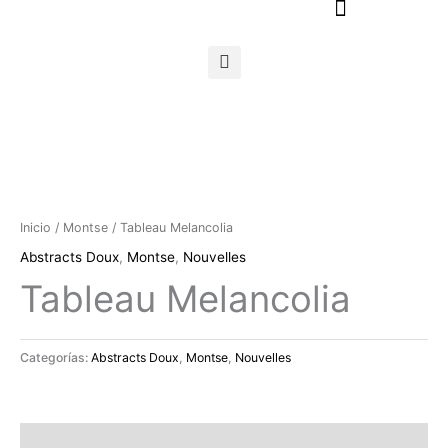
Ir
al
contenido
Inicio
/
Montse
/ Tableau Melancolia
Abstracts Doux
,
Montse
,
Nouvelles
Tableau Melancolia
Categorías:
Abstracts Doux
,
Montse
,
Nouvelles
Descripción