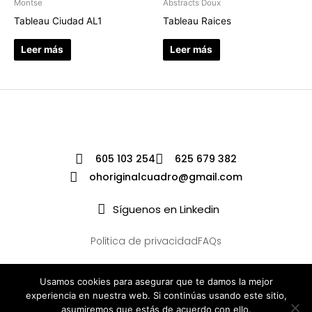
Montse
Abstracts Doux
Tableau Ciudad AL1
Tableau Raices
Leer más
Leer más
605 103 254
625 679 382
ohoriginalcuadro@gmail.com
Síguenos en Linkedin
Política de privacidad
FAQs
Usamos cookies para asegurar que te damos la mejor
experiencia en nuestra web. Si continúas usando este sitio,
asumiremos que estás de acuerdo con ello.