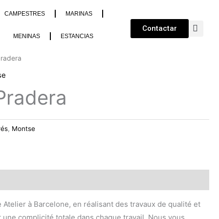
CAMPESTRES
MARINAS
Contactar
MENINAS
ESTANCIAS
Pradera
se
Pradera
rés
,
Montse
 Atelier à Barcelone, en réalisant des travaux de qualité et
t une complicité totale dans chaque travail. Nous vous