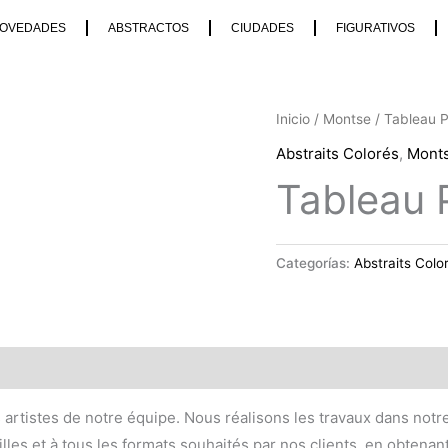
OVEDADES
ABSTRACTOS
CIUDADES
FIGURATIVOS
Inicio
/
Montse
/ Tableau 
Abstraits Colorés
,
Mont
Tableau 
Categorías:
Abstraits Colo
s artistes de notre équipe. Nous réalisons les travaux dans notre
lles et à tous les formats souhaités par nos clients, en obtenan