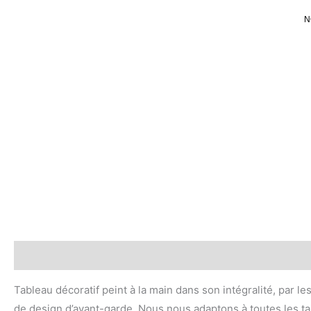
Ir
N
al
contenido
Descripción
Valoraciones (0)
Tableau décoratif peint à la main dans son intégralité, par le
de design d’avant-garde. Nous nous adaptons à toutes les tai