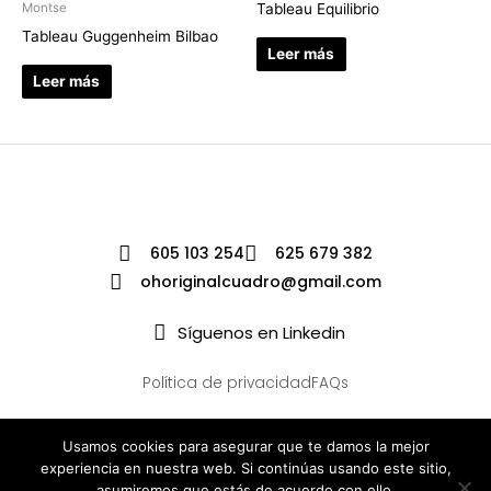
Tableau Equilibrio
Montse
Tableau Guggenheim Bilbao
Leer más
Leer más
605 103 254
625 679 382
ohoriginalcuadro@gmail.com
Síguenos en Linkedin
Política de privacidad
FAQs
Usamos cookies para asegurar que te damos la mejor
experiencia en nuestra web. Si continúas usando este sitio,
asumiremos que estás de acuerdo con ello.