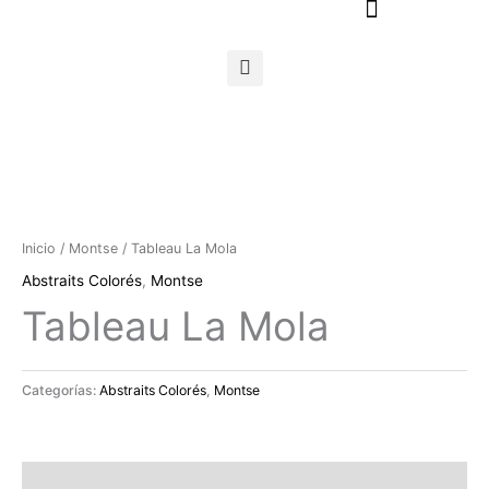
Ir
al
contenido
Inicio
/
Montse
/ Tableau La Mola
Abstraits Colorés
,
Montse
Tableau La Mola
Categorías:
Abstraits Colorés
,
Montse
Descripción