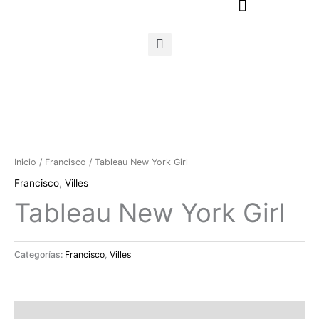
Ir
al
contenido
Inicio
/
Francisco
/ Tableau New York Girl
Francisco
,
Villes
Tableau New York Girl
Categorías:
Francisco
,
Villes
Descripción