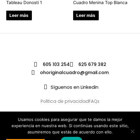
Tableau Donosti 1
Cuadro Menina Top Blanca
Leer más
Leer más
605 103 254
625 679 382
ohoriginalcuadro@gmail.com
Síguenos en Linkedin
Política de privacidad
FAQs
Usamos cookies para asegurar que te damos la mejor
experiencia en nuestra web. Si continúas usando este sitio,
asumiremos que estás de acuerdo con ello.