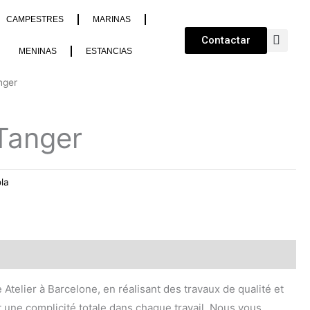
CAMPESTRES
MARINAS
Contactar
MENINAS
ESTANCIAS
nger
Tanger
la
 Atelier à Barcelone, en réalisant des travaux de qualité et
t une complicité totale dans chaque travail. Nous vous