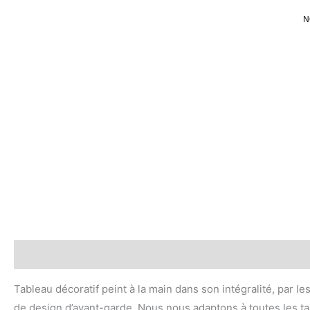
Ir
N
al
contenido
Descripción
Valoraciones (0)
Tableau décoratif peint à la main dans son intégralité, par le
de design d’avant-garde. Nous nous adaptons à toutes les tai