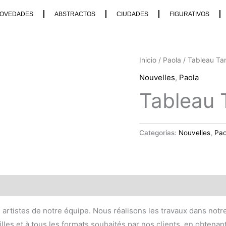
OVEDADES
ABSTRACTOS
CIUDADES
FIGURATIVOS
Inicio
/
Paola
/ Tableau Ta
Nouvelles
,
Paola
Tableau 
Categorías:
Nouvelles
,
Pao
s artistes de notre équipe. Nous réalisons les travaux dans notre
lles et à tous les formats souhaités par nos clients, en obtenan