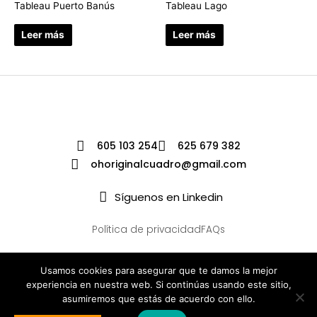
Tableau Puerto Banús
Tableau Lago
Leer más
Leer más
605 103 254
625 679 382
ohoriginalcuadro@gmail.com
Síguenos en Linkedin
Política de privacidad
FAQs
Usamos cookies para asegurar que te damos la mejor
experiencia en nuestra web. Si continúas usando este sitio,
asumiremos que estás de acuerdo con ello.