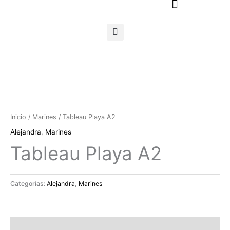
Ir
al
contenido
Inicio
/
Marines
/ Tableau Playa A2
Alejandra
,
Marines
Tableau Playa A2
Categorías:
Alejandra
,
Marines
Descripción