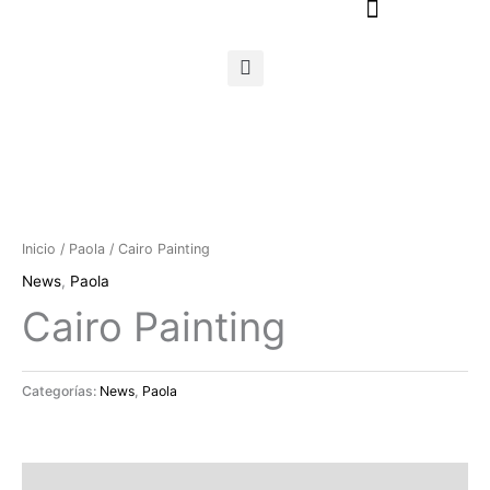
Ir
al
contenido
Inicio
/
Paola
/ Cairo Painting
News
,
Paola
Cairo Painting
Categorías:
News
,
Paola
Descripción