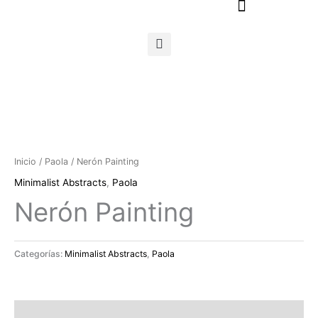
Ir
al
contenido
Inicio
/
Paola
/ Nerón Painting
Minimalist Abstracts
,
Paola
Nerón Painting
Categorías:
Minimalist Abstracts
,
Paola
Descripción