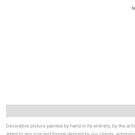
Ir
N
al
contenido
Descripción
Valoraciones (0)
Decorative picture painted by hand in its entirety, by the ar
adapt to any size and format desired by our clients, achievin