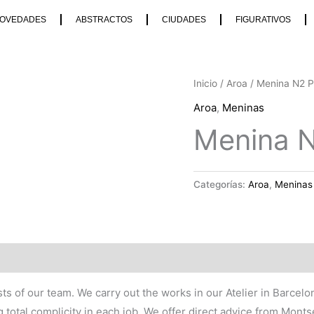
OVEDADES
ABSTRACTOS
CIUDADES
FIGURATIVOS
Inicio
/
Aroa
/ Menina N2 P
Aroa
,
Meninas
Menina N
Categorías:
Aroa
,
Meninas
tists of our team. We carry out the works in our Atelier in Barce
g total complicity in each job. We offer direct advice from Monts