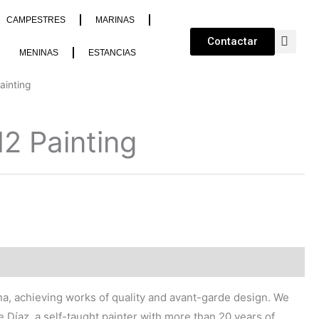
CAMPESTRES
MARINAS
Contactar
MENINAS
ESTANCIAS
ainting
2 Painting
lona, achieving works of quality and avant-garde design. We
e Díaz, a self-taught painter with more than 20 years of