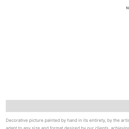
Ir
N
al
contenido
Descripción
Valoraciones (0)
Decorative picture painted by hand in its entirety, by the ar
adapt to any size and format desired by our clients, achievin