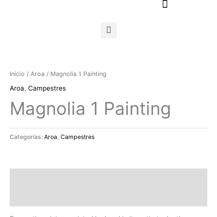
Ir
al
contenido
Inicio
/
Aroa
/ Magnolia 1 Painting
Aroa
,
Campestres
Magnolia 1 Painting
Categorías:
Aroa
,
Campestres
Descripción
Valoraciones (0)