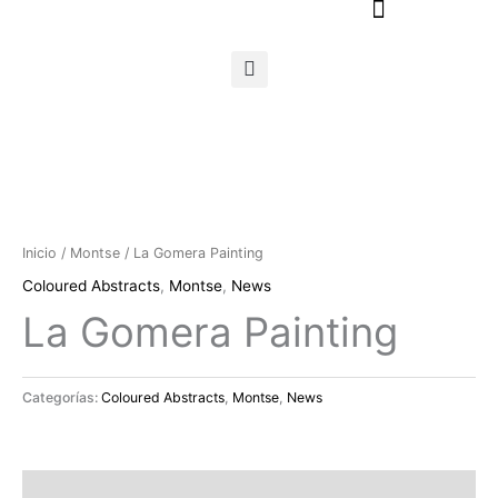
Ir
al
contenido
Inicio
/
Montse
/ La Gomera Painting
Coloured Abstracts
,
Montse
,
News
La Gomera Painting
Categorías:
Coloured Abstracts
,
Montse
,
News
Descripción