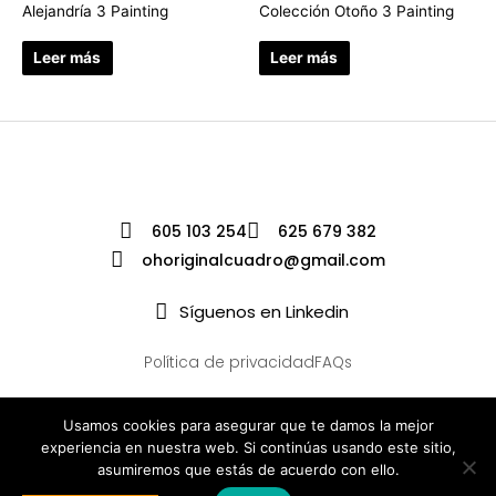
Alejandría 3 Painting
Colección Otoño 3 Painting
Leer más
Leer más
605 103 254
625 679 382
ohoriginalcuadro@gmail.com
Síguenos en Linkedin
Política de privacidad
FAQs
Usamos cookies para asegurar que te damos la mejor
experiencia en nuestra web. Si continúas usando este sitio,
asumiremos que estás de acuerdo con ello.