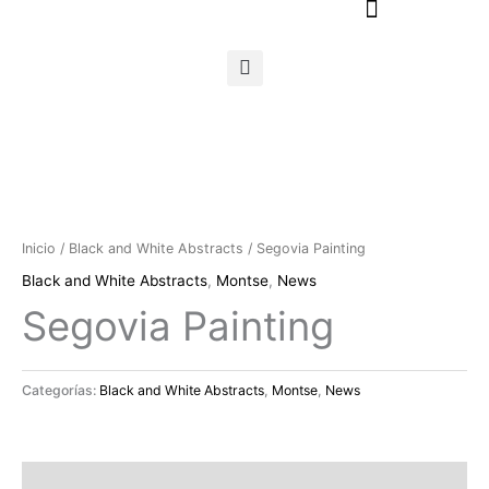
Ir
al
contenido
Inicio
/
Black and White Abstracts
/ Segovia Painting
Black and White Abstracts
,
Montse
,
News
Segovia Painting
Categorías:
Black and White Abstracts
,
Montse
,
News
Descripción