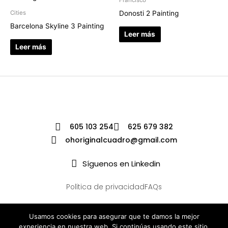
Donosti 2 Painting
Cities
Barcelona Skyline 3 Painting
Leer más
Leer más
605 103 254
625 679 382
ohoriginalcuadro@gmail.com
Síguenos en Linkedin
Política de privacidad
FAQs
Usamos cookies para asegurar que te damos la mejor
experiencia en nuestra web. Si continúas usando este sitio,