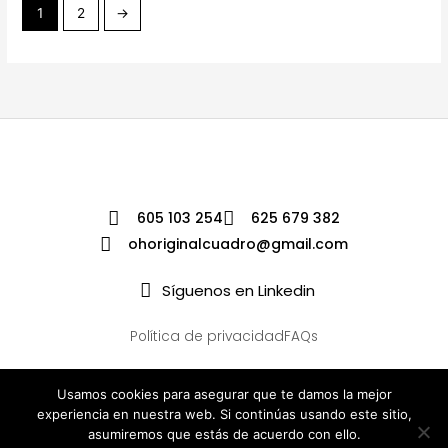
1
2
→
605 103 254
625 679 382
ohoriginalcuadro@gmail.com
Síguenos en Linkedin
Política de privacidad
FAQs
Usamos cookies para asegurar que te damos la mejor
experiencia en nuestra web. Si continúas usando este sitio,
asumiremos que estás de acuerdo con ello.