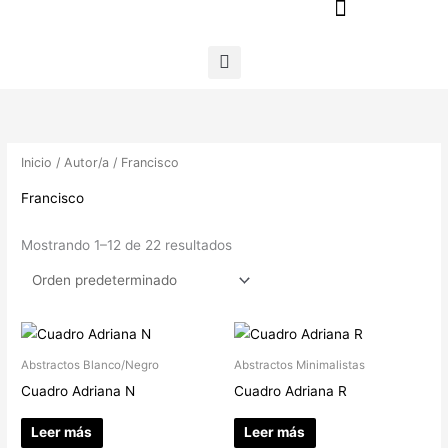
Ir
al
contenido
Inicio
/
Autor/a
/ Francisco
Francisco
Mostrando 1–12 de 22 resultados
Abstractos Blanco/Negro
Abstractos Minimalistas
Cuadro Adriana N
Cuadro Adriana R
Leer más
Leer más