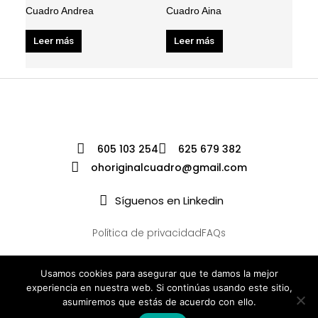
Cuadro Andrea
Cuadro Aina
Leer más
Leer más
605 103 254
625 679 382
ohoriginalcuadro@gmail.com
Síguenos en Linkedin
Política de privacidad
FAQs
Usamos cookies para asegurar que te damos la mejor
experiencia en nuestra web. Si continúas usando este sitio,
asumiremos que estás de acuerdo con ello.