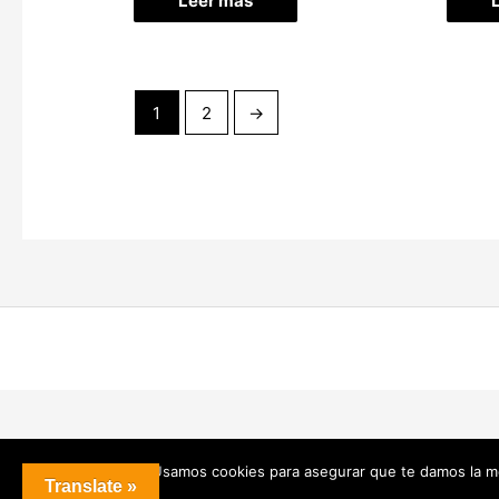
Leer más
1
2
→
Usamos cookies para asegurar que te damos la me
Translate »