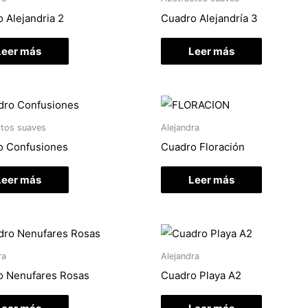
 Alejandria 2
Cuadro Alejandría 3
Leer más
Leer más
tos suaves
Alejandra
o Confusiones
Cuadro Floración
Leer más
Leer más
ra
Alejandra
o Nenufares Rosas
Cuadro Playa A2