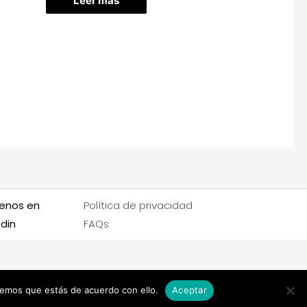
Leer más
enos en
Política de privacidad
edin
FAQs
remos que estás de acuerdo con ello.
Aceptar