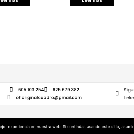
Leer más
Leer más
Sígu
605 103 254
625 679 382
ohoriginalcuadro@gmail.com
Link
jor experiencia en nuestra web. Si continúas usando este sitio, asumi