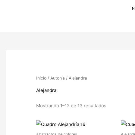
Ir
N
al
contenido
Inicio
/
Autor/a
/ Alejandra
Alejandra
Mostrando 1–12 de 13 resultados
Abstractos de colores
Alejand